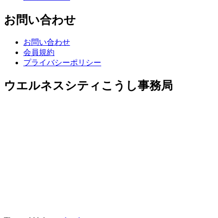
お問い合わせ
お問い合わせ
会員規約
プライバシーポリシー
ウエルネスシティこうし事務局
【事務局】 096-248-1028（合志市役所内）
メール support@wellness-koshi.jp
営業時間 平日9:00～16:00
休業日 土日祝日 年末年始 GW 盆休暇
※休業期間中にいただきましたお問い合わせにつきまして
は、営業日に順次ご対応させていただきます。ご返答までに
お時間をいただきますが、何卒ご了承くださいますようお願
い申し上げます。