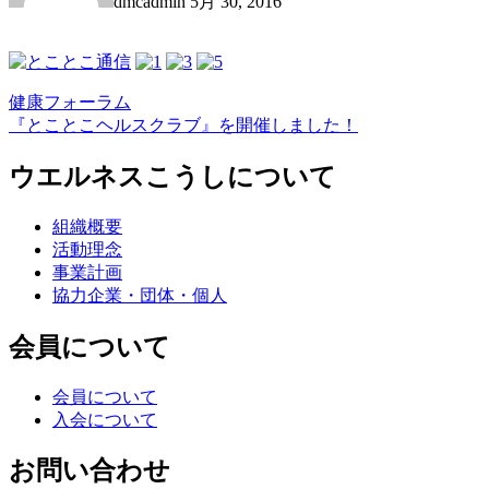
dmcadmin
5月 30, 2016
Post
健康フォーラム
『とことこヘルスクラブ』を開催しました！
navigation
ウエルネスこうしについて
組織概要
活動理念
事業計画
協力企業・団体・個人
会員について
会員について
入会について
お問い合わせ