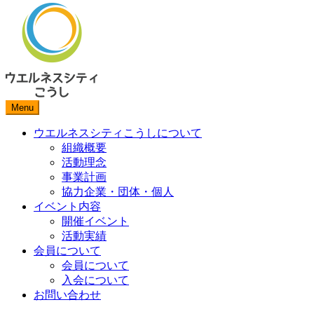
Skip
to
content
Menu
ウエルネスシティこうしについて
組織概要
活動理念
事業計画
協力企業・団体・個人
イベント内容
開催イベント
活動実績
会員について
会員について
入会について
お問い合わせ